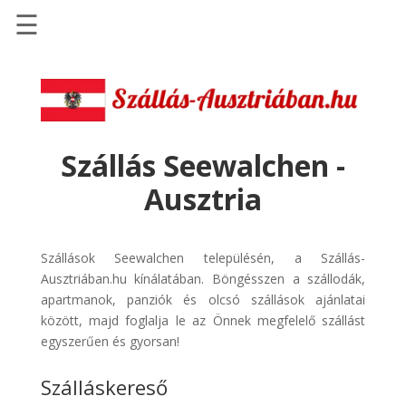
☰
Főoldal
Szállások
-
Szállásinfo.eu
Szállás Seewalchen -
Repülőjegy
Ausztria
pénzvisszatérítéssel
Autóbérlés
-
Szállások Seewalchen településén, a Szállás-
Discover
Ausztriában.hu kínálatában. Böngésszen a szállodák,
Cars
apartmanok, panziók és olcsó szállások ajánlatai
között, majd foglalja le az Önnek megfelelő szállást
Transzfer
egyszerűen és gyorsan!
-
Kiwi
Szálláskereső
Taxi