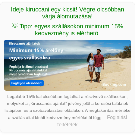
Ideje kiruccani egy kicsit! Végre olcsóbban
várja álomutazása!
💡 Tipp: egyes szállásokon minimum 15%
kedvezmény is elérhető.
Legalább 15%-kal olcsóbban foglalhat a résztvevő szállásokon,
melyeket a „Kiruccanós ajánlat” jelvény jelöl a keresési találatok
listájában és a szobaválasztási oldalakon. A megtakarítás mértéke
Foglalási
a szállás által kínált kedvezmény mértékétől függ.
feltételek