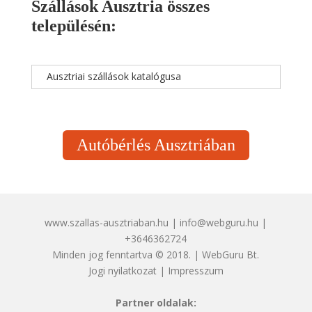
Szállások Ausztria összes
településén:
Ausztriai szállások katalógusa
Autóbérlés Ausztriában
www.szallas-ausztriaban.hu | info@webguru.hu |
+3646362724
Minden jog fenntartva © 2018. | WebGuru Bt.
Jogi nyilatkozat
|
Impresszum
Partner oldalak: