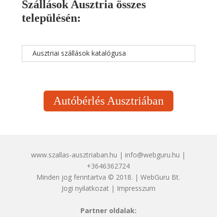
Szállások Ausztria összes
településén:
Ausztriai szállások katalógusa
Autóbérlés Ausztriában
www.szallas-ausztriaban.hu | info@webguru.hu |
+3646362724
Minden jog fenntartva © 2018. | WebGuru Bt.
Jogi nyilatkozat
|
Impresszum
Partner oldalak: