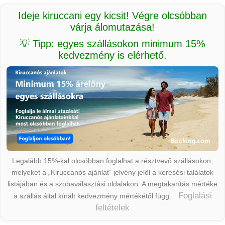
Ideje kiruccani egy kicsit! Végre olcsóbban
várja álomutazása!
💡 Tipp: egyes szállásokon minimum 15%
kedvezmény is elérhető.
Legalább 15%-kal olcsóbban foglalhat a résztvevő szállásokon,
melyeket a „Kiruccanós ajánlat” jelvény jelöl a keresési találatok
listájában és a szobaválasztási oldalakon. A megtakarítás mértéke
Foglalási
a szállás által kínált kedvezmény mértékétől függ.
feltételek