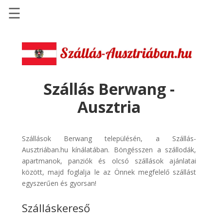
☰
Főoldal
Szállások
-
Szállásinfo.eu
Szállás Berwang -
Repülőjegy
Ausztria
pénzvisszatérítéssel
Autóbérlés
-
Szállások Berwang településén, a Szállás-
Discover
Ausztriában.hu kínálatában. Böngésszen a szállodák,
Cars
apartmanok, panziók és olcsó szállások ajánlatai
között, majd foglalja le az Önnek megfelelő szállást
Transzfer
egyszerűen és gyorsan!
-
Kiwi
Szálláskereső
Taxi