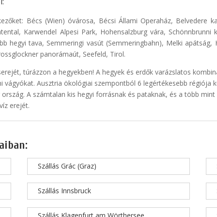
i:
ezőket: Bécs (Wien) óvárosa, Bécsi Állami Operaház, Belvedere ka
gratental, Karwendel Alpesi Park, Hohensalzburg vára, Schönnbrunn
bb hegyi tava, Semmeringi vasút (Semmeringbahn), Melki apátság, H
rossglockner panorámaút, Seefeld, Tirol.
serejét, túrázzon a hegyekben! A hegyek és erdők varázslatos kombiná
i vágyókat. Ausztria ökológiai szempontból 6 legértékesebb régiója kü
ország. A számtalan kis hegyi forrásnak és pataknak, és a több min
íz erejét.
aiban:
Szállás Grác (Graz)
Szállás Innsbruck
Szállás Klagenfurt am Wörthersee