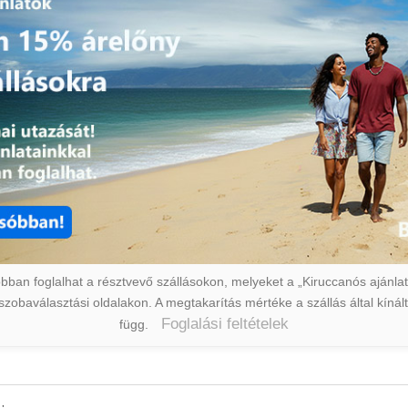
ban foglalhat a résztvevő szállásokon, melyeket a „Kiruccanós ajánlat” 
a szobaválasztási oldalakon. A megtakarítás mértéke a szállás által kín
Foglalási feltételek
függ.