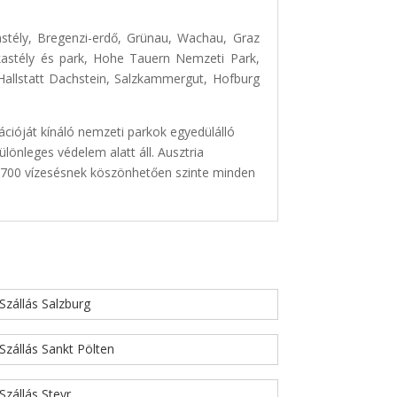
stély, Bregenzi-erdő, Grünau, Wachau, Graz
i kastély és park, Hohe Tauern Nemzeti Park,
allstatt Dachstein, Salzkammergut, Hofburg
cióját kínáló nemzeti parkok egyedülálló
lönleges védelem alatt áll. Ausztria
t 700 vízesésnek köszönhetően szinte minden
Szállás Salzburg
Szállás Sankt Pölten
Szállás Steyr