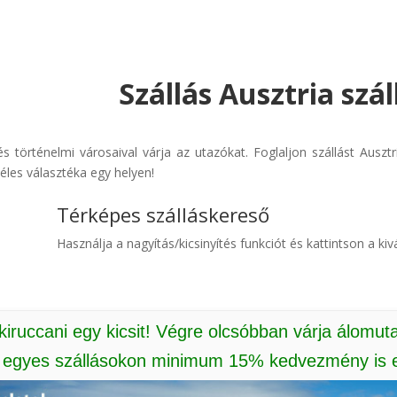
Szállás Ausztria szá
l és történelmi városaival várja az utazókat. Foglaljon szállást Ausz
éles választéka egy helyen!
Térképes szálláskereső
Használja a nagyítás/kicsinyítés funkciót és kattintson a kivá
 kiruccani egy kicsit! Végre olcsóbban várja álomut
: egyes szállásokon minimum 15% kedvezmény is e