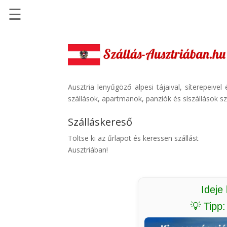
☰
Főoldal
Szállások
-
Szállásinfo.eu
Ausztria lenyűgöző alpesi tájaival, síterepeive
szállások, apartmanok, panziók és síszállások sz
Repülőjegy
pénzvisszatérítéssel
Szálláskereső
Autóbérlés
Töltse ki az űrlapot és keressen szállást
-
Ausztriában!
Discover
Cars
Transzfer
Ideje
-
💡 Tipp
Kiwi
Taxi