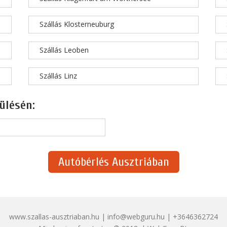
Szállás Klosterneuburg
Szállás Leoben
Szállás Linz
ülésén:
Autóbérlés Ausztriában
www.szallas-ausztriaban.hu | info@webguru.hu | +3646362724