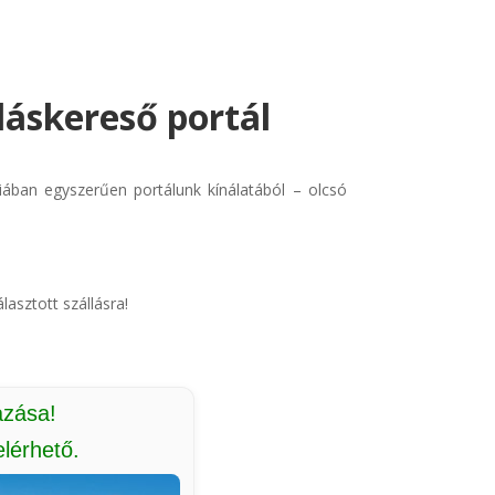
lláskereső portál
triában egyszerűen portálunk kínálatából – olcsó
lasztott szállásra!
azása!
lérhető.