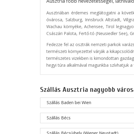
Ausztria főbb nevezetességei, látnivaló
Ausztriában érdemes meglátogatni a követk
óvárosa, Salzburg, Innsbruck Altstadt, Vill
Wachau környéke, Achensee, Tirol legnagyo
Császári Palota, Fertő-tó (Neusiedler See), G
Fedezze fel az osztrák nemzeti parkok varáz
természeti környezettel várják a kikapcsolódn
természetes vizekben is kimondottan gazdag 
hegyi túra alkalmával magunkba szívhatjuk a v
Szállás Ausztria nagyobb város
Szállás Baden bei Wien
Szállás Bécs
Szállás Bécsújhely (Wiener Neustadt)