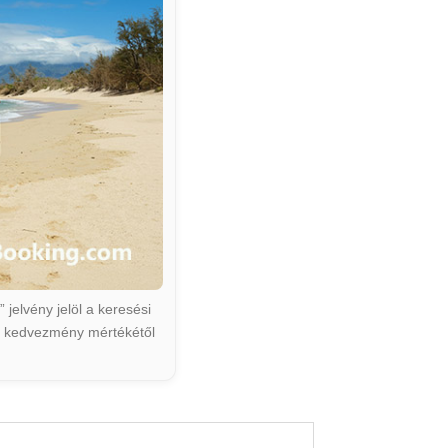
jelvény jelöl a keresési
ált kedvezmény mértékétől