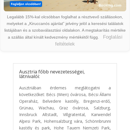
Legalább 15%-kal olcsóbban foglalhat a résztvevő szállásokon,
melyeket a „Kiruccanós ajánlat” jelvény jelöl a keresési találatok
listájában és a szobaválasztási oldalakon. A megtakarítás mértéke
Foglalási
a szállás által kínált kedvezmény mértékétől függ.
feltételek
Ausztria főbb nevezetességei,
látnivalói:
Ausztriában érdemes meglátogatni a
következőket: Bécs (Wien) óvárosa, Bécsi Állami
Operaház, Belvedere kastély, Bregenzi-erdő,
Grünau, Wachau, Graz óvárosa, Salzburg,
Innsbruck Altstadt, Villgratental, Karwendel
Alpesi Park, Hohensalzburg vára, Schönnbrunni
kastély és park, Hohe Tauern Nemzeti Park,