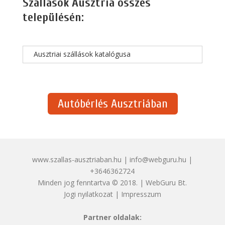
Szállások Ausztria összes
településén:
Ausztriai szállások katalógusa
Autóbérlés Ausztriában
www.szallas-ausztriaban.hu | info@webguru.hu |
+3646362724
Minden jog fenntartva © 2018. | WebGuru Bt.
Jogi nyilatkozat
|
Impresszum
Partner oldalak: