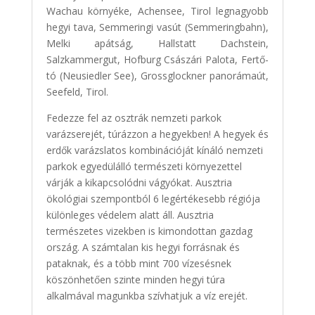
Wachau környéke, Achensee, Tirol legnagyobb
hegyi tava, Semmeringi vasút (Semmeringbahn),
Melki apátság, Hallstatt Dachstein,
Salzkammergut, Hofburg Császári Palota, Fertő-
tó (Neusiedler See), Grossglockner panorámaút,
Seefeld, Tirol.
Fedezze fel az osztrák nemzeti parkok
varázserejét, túrázzon a hegyekben! A hegyek és
erdők varázslatos kombinációját kínáló nemzeti
parkok egyedülálló természeti környezettel
várják a kikapcsolódni vágyókat. Ausztria
ökológiai szempontból 6 legértékesebb régiója
különleges védelem alatt áll. Ausztria
természetes vizekben is kimondottan gazdag
ország. A számtalan kis hegyi forrásnak és
pataknak, és a több mint 700 vízesésnek
köszönhetően szinte minden hegyi túra
alkalmával magunkba szívhatjuk a víz erejét.