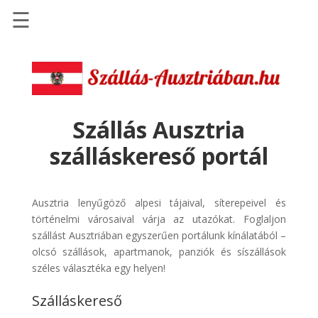
☰
Főoldal
Szállások
-
Szállásinfo.eu
Szállás Ausztria
Repülőjegy
szálláskereső portál
pénzvisszatérítéssel
Autóbérlés
-
Ausztria lenyűgöző alpesi tájaival, síterepeivel és
Discover
történelmi városaival várja az utazókat. Foglaljon
Cars
szállást Ausztriában egyszerűen portálunk kínálatából –
olcsó szállások, apartmanok, panziók és síszállások
Transzfer
széles választéka egy helyen!
-
Kiwi
Szálláskereső
Taxi