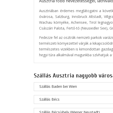
Ausztria főbb nevezetességei, látnivaló
Ausztriában érdemes meglátogatni a követk
óvárosa, Salzburg, Innsbruck Altstadt, Vill
Wachau környéke, Achensee, Tirol legnagyo
Császári Palota, Fertő-tó (Neusiedler See), G
Fedezze fel az osztrák nemzeti parkok varáz
természeti környezettel várják a kikapcsolódn
természetes vizekben is kimondottan gazdag 
hegyi túra alkalmával magunkba szívhatjuk a v
Szállás Ausztria nagyobb város
Szállás Baden bei Wien
Szállás Bécs
Szállás Bécsújhely (Wiener Neustadt)