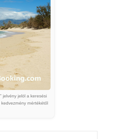
jelvény jelöl a keresési
ált kedvezmény mértékétől