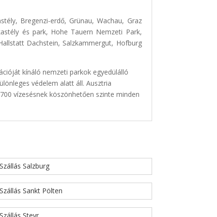
stély, Bregenzi-erdő, Grünau, Wachau, Graz
i kastély és park, Hohe Tauern Nemzeti Park,
allstatt Dachstein, Salzkammergut, Hofburg
cióját kínáló nemzeti parkok egyedülálló
lönleges védelem alatt áll. Ausztria
t 700 vízesésnek köszönhetően szinte minden
Szállás Salzburg
Szállás Sankt Pölten
Szállás Steyr