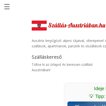
☰
Főoldal
Szállások
-
Szállásinfo.eu
Ausztria lenyűgöző alpesi tájaival, síterepeive
szállások, apartmanok, panziók és síszállások sz
Repülőjegy
pénzvisszatérítéssel
Szálláskereső
Autóbérlés
Töltse ki az űrlapot és keressen szállást
-
Ausztriában!
Discover
Cars
Transzfer
Ideje
-
💡 Tipp
Kiwi
Taxi