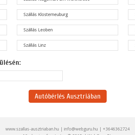
Szállás Klosterneuburg
Szállás Leoben
Szállás Linz
ülésén:
Autóbérlés Ausztriában
www.szallas-ausztriaban.hu | info@webguru.hu | +3646362724