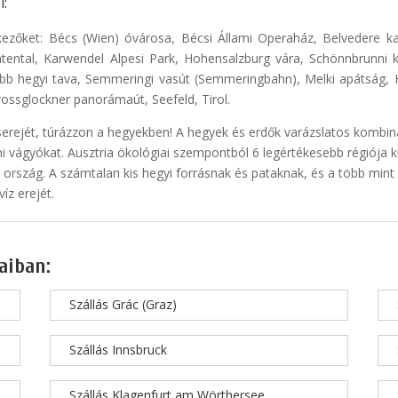
i:
ezőket: Bécs (Wien) óvárosa, Bécsi Állami Operaház, Belvedere ka
gratental, Karwendel Alpesi Park, Hohensalzburg vára, Schönnbrunn
bb hegyi tava, Semmeringi vasút (Semmeringbahn), Melki apátság, H
rossglockner panorámaút, Seefeld, Tirol.
serejét, túrázzon a hegyekben! A hegyek és erdők varázslatos kombiná
i vágyókat. Ausztria ökológiai szempontból 6 legértékesebb régiója kü
ország. A számtalan kis hegyi forrásnak és pataknak, és a több min
íz erejét.
aiban:
Szállás Grác (Graz)
Szállás Innsbruck
Szállás Klagenfurt am Wörthersee