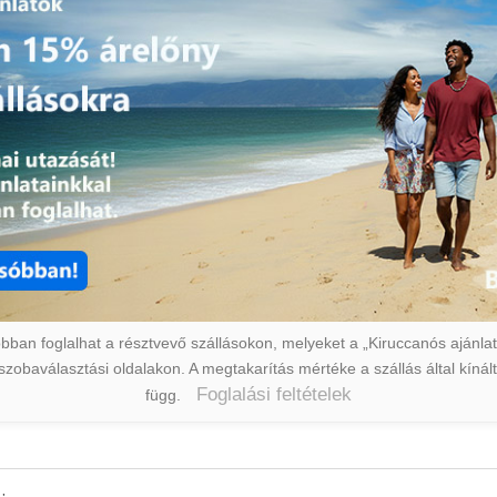
ban foglalhat a résztvevő szállásokon, melyeket a „Kiruccanós ajánlat” 
a szobaválasztási oldalakon. A megtakarítás mértéke a szállás által kín
Foglalási feltételek
függ.