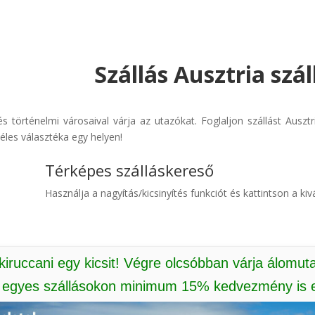
Szállás Ausztria szá
l és történelmi városaival várja az utazókat. Foglaljon szállást Ausz
éles választéka egy helyen!
Térképes szálláskereső
Használja a nagyítás/kicsinyítés funkciót és kattintson a kivá
 kiruccani egy kicsit! Végre olcsóbban várja álomut
: egyes szállásokon minimum 15% kedvezmény is e