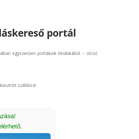
lláskereső portál
triában egyszerűen portálunk kínálatából – olcsó
lasztott szállásra!
azása!
lérhető.