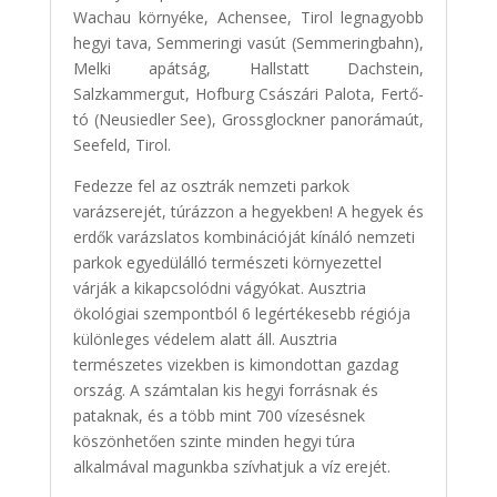
Wachau környéke, Achensee, Tirol legnagyobb
hegyi tava, Semmeringi vasút (Semmeringbahn),
Melki apátság, Hallstatt Dachstein,
Salzkammergut, Hofburg Császári Palota, Fertő-
tó (Neusiedler See), Grossglockner panorámaút,
Seefeld, Tirol.
Fedezze fel az osztrák nemzeti parkok
varázserejét, túrázzon a hegyekben! A hegyek és
erdők varázslatos kombinációját kínáló nemzeti
parkok egyedülálló természeti környezettel
várják a kikapcsolódni vágyókat. Ausztria
ökológiai szempontból 6 legértékesebb régiója
különleges védelem alatt áll. Ausztria
természetes vizekben is kimondottan gazdag
ország. A számtalan kis hegyi forrásnak és
pataknak, és a több mint 700 vízesésnek
köszönhetően szinte minden hegyi túra
alkalmával magunkba szívhatjuk a víz erejét.