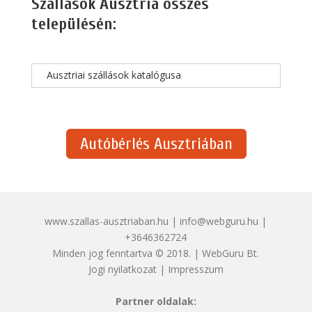
Szállások Ausztria összes
településén:
Ausztriai szállások katalógusa
Autóbérlés Ausztriában
www.szallas-ausztriaban.hu | info@webguru.hu |
+3646362724
Minden jog fenntartva © 2018. | WebGuru Bt.
Jogi nyilatkozat
|
Impresszum
Partner oldalak: