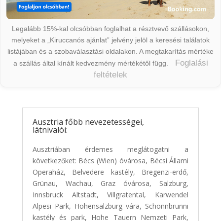
Legalább 15%-kal olcsóbban foglalhat a résztvevő szállásokon,
melyeket a „Kiruccanós ajánlat” jelvény jelöl a keresési találatok
listájában és a szobaválasztási oldalakon. A megtakarítás mértéke
Foglalási
a szállás által kínált kedvezmény mértékétől függ.
feltételek
Ausztria főbb nevezetességei,
látnivalói:
Ausztriában érdemes meglátogatni a
következőket: Bécs (Wien) óvárosa, Bécsi Állami
Operaház, Belvedere kastély, Bregenzi-erdő,
Grünau, Wachau, Graz óvárosa, Salzburg,
Innsbruck Altstadt, Villgratental, Karwendel
Alpesi Park, Hohensalzburg vára, Schönnbrunni
kastély és park, Hohe Tauern Nemzeti Park,