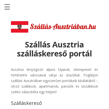
☰
Főoldal
Szállások
-
Szállásinfo.eu
Szállás Ausztria
Repülőjegy
szálláskereső portál
pénzvisszatérítéssel
Autóbérlés
-
Ausztria lenyűgöző alpesi tájaival, síterepeivel és
Discover
történelmi városaival várja az utazókat. Foglaljon
Cars
szállást Ausztriában egyszerűen portálunk kínálatából –
olcsó szállások, apartmanok, panziók és síszállások
Transzfer
széles választéka egy helyen!
-
Kiwi
Szálláskereső
Taxi