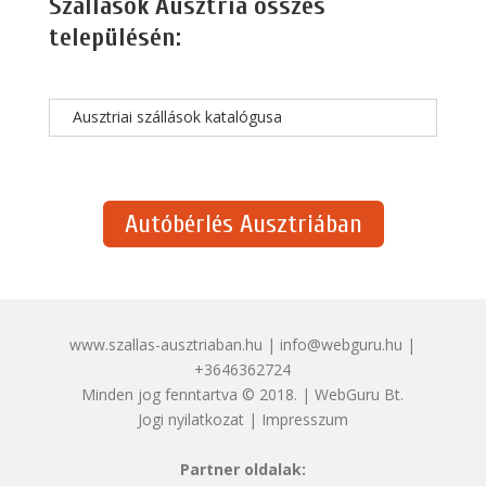
Szállások Ausztria összes
településén:
Ausztriai szállások katalógusa
Autóbérlés Ausztriában
www.szallas-ausztriaban.hu | info@webguru.hu |
+3646362724
Minden jog fenntartva © 2018. | WebGuru Bt.
Jogi nyilatkozat
|
Impresszum
Partner oldalak: