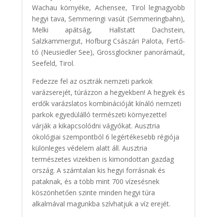
Wachau környéke, Achensee, Tirol legnagyobb
hegyi tava, Semmeringi vasút (Semmeringbahn),
Melki apátság, Hallstatt Dachstein,
Salzkammergut, Hofburg Császári Palota, Fertő-
tó (Neusiedler See), Grossglockner panorámaút,
Seefeld, Tirol.
Fedezze fel az osztrák nemzeti parkok
varázserejét, túrázzon a hegyekben! A hegyek és
erdők varázslatos kombinációját kínáló nemzeti
parkok egyedülálló természeti környezettel
várják a kikapcsolódni vágyókat. Ausztria
ökológiai szempontból 6 legértékesebb régiója
különleges védelem alatt áll. Ausztria
természetes vizekben is kimondottan gazdag
ország. A számtalan kis hegyi forrásnak és
pataknak, és a több mint 700 vízesésnek
köszönhetően szinte minden hegyi túra
alkalmával magunkba szívhatjuk a víz erejét.