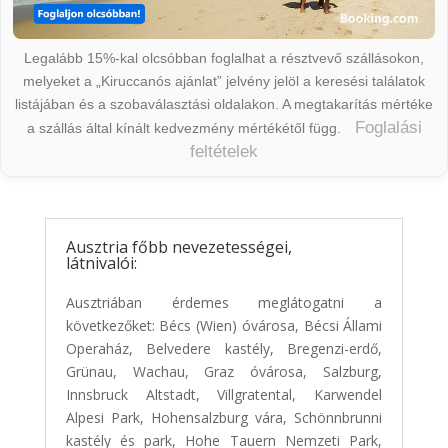
Legalább 15%-kal olcsóbban foglalhat a résztvevő szállásokon,
melyeket a „Kiruccanós ajánlat” jelvény jelöl a keresési találatok
listájában és a szobaválasztási oldalakon. A megtakarítás mértéke
Foglalási
a szállás által kínált kedvezmény mértékétől függ.
feltételek
Ausztria főbb nevezetességei,
látnivalói:
Ausztriában érdemes meglátogatni a
következőket: Bécs (Wien) óvárosa, Bécsi Állami
Operaház, Belvedere kastély, Bregenzi-erdő,
Grünau, Wachau, Graz óvárosa, Salzburg,
Innsbruck Altstadt, Villgratental, Karwendel
Alpesi Park, Hohensalzburg vára, Schönnbrunni
kastély és park, Hohe Tauern Nemzeti Park,