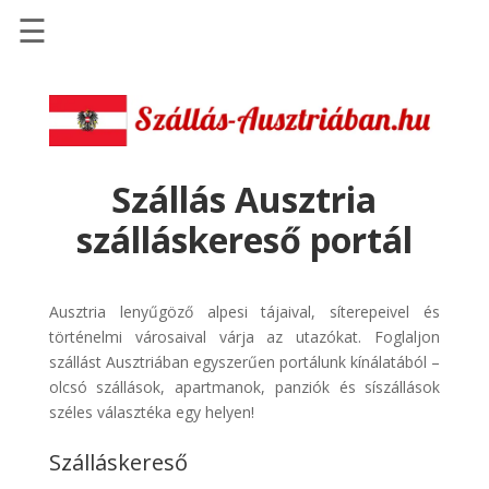
☰
Főoldal
Szállások
-
Szállásinfo.eu
Szállás Ausztria
Repülőjegy
szálláskereső portál
pénzvisszatérítéssel
Autóbérlés
-
Ausztria lenyűgöző alpesi tájaival, síterepeivel és
Discover
történelmi városaival várja az utazókat. Foglaljon
Cars
szállást Ausztriában egyszerűen portálunk kínálatából –
olcsó szállások, apartmanok, panziók és síszállások
Transzfer
széles választéka egy helyen!
-
Kiwi
Szálláskereső
Taxi