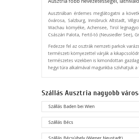
Ausztria főbb nevezetességei, látnivaló
Ausztriában érdemes meglátogatni a követk
óvárosa, Salzburg, Innsbruck Altstadt, Vill
Wachau környéke, Achensee, Tirol legnagyo
Császári Palota, Fertő-tó (Neusiedler See), G
Fedezze fel az osztrák nemzeti parkok varáz
természeti környezettel várják a kikapcsolódn
természetes vizekben is kimondottan gazdag 
hegyi túra alkalmával magunkba szívhatjuk a v
Szállás Ausztria nagyobb város
Szállás Baden bei Wien
Szállás Bécs
Szállás Bécsújhely (Wiener Neustadt)