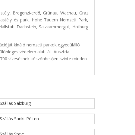
stély, Bregenzi-erdő, Grünau, Wachau, Graz
i kastély és park, Hohe Tauern Nemzeti Park,
allstatt Dachstein, Salzkammergut, Hofburg
cióját kínáló nemzeti parkok egyedülálló
lönleges védelem alatt áll. Ausztria
t 700 vízesésnek köszönhetően szinte minden
Szállás Salzburg
Szállás Sankt Pölten
Szállás Steyr