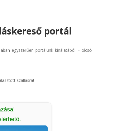
lláskereső portál
triában egyszerűen portálunk kínálatából – olcsó
lasztott szállásra!
azása!
lérhető.