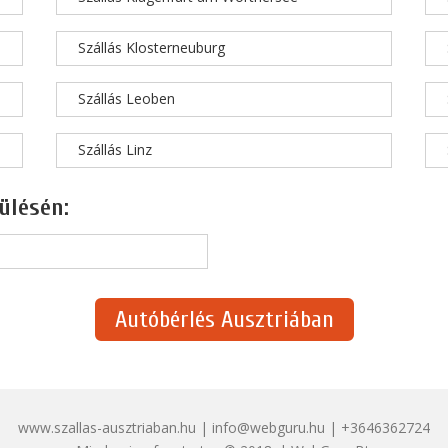
Szállás Klosterneuburg
Szállás Leoben
Szállás Linz
ülésén:
Autóbérlés Ausztriában
www.szallas-ausztriaban.hu | info@webguru.hu | +3646362724