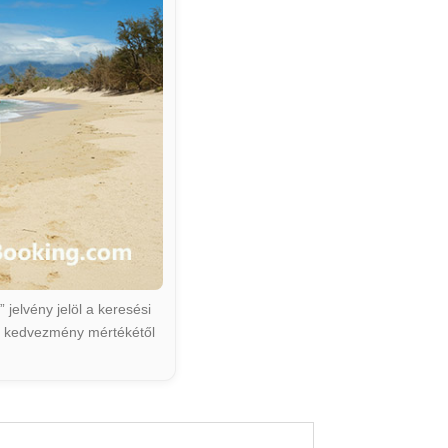
jelvény jelöl a keresési
ált kedvezmény mértékétől