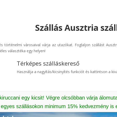
Szállás Ausztria szá
l és történelmi városaival várja az utazókat. Foglaljon szállást Ausz
éles választéka egy helyen!
Térképes szálláskereső
Használja a nagyítás/kicsinyítés funkciót és kattintson a kivá
 kiruccani egy kicsit! Végre olcsóbban várja álomut
: egyes szállásokon minimum 15% kedvezmény is e