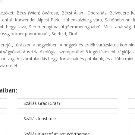
i:
ezőket: Bécs (Wien) óvárosa, Bécsi Állami Operaház, Belvedere ka
gratental, Karwendel Alpesi Park, Hohensalzburg vára, Schönnbrunn
bb hegyi tava, Semmeringi vasút (Semmeringbahn), Melki apátság, H
rossglockner panorámaút, Seefeld, Tirol.
serejét, túrázzon a hegyekben! A hegyek és erdők varázslatos kombiná
i vágyókat. Ausztria ökológiai szempontból 6 legértékesebb régiója kü
ország. A számtalan kis hegyi forrásnak és pataknak, és a több min
íz erejét.
aiban:
Szállás Grác (Graz)
Szállás Innsbruck
Szállás Klagenfurt am Wörthersee