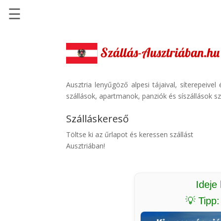
☰
Főoldal
Szállások
-
Szállásinfo.eu
Ausztria lenyűgöző alpesi tájaival, síterepeive
szállások, apartmanok, panziók és síszállások sz
Repülőjegy
pénzvisszatérítéssel
Szálláskereső
Autóbérlés
Töltse ki az űrlapot és keressen szállást
-
Ausztriában!
Discover
Cars
Transzfer
Ideje
-
💡 Tipp
Kiwi
Taxi