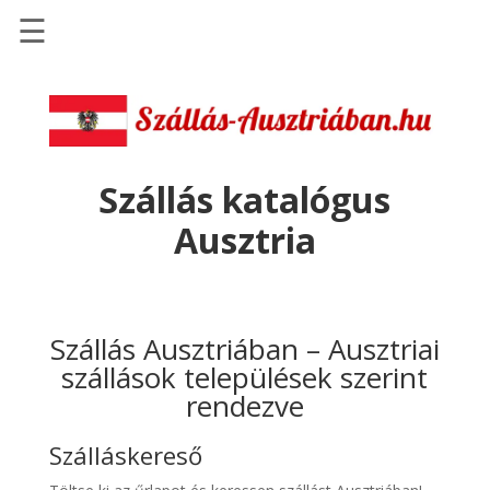
☰
Főoldal
Szállások
-
Szállásinfo.eu
Szállás katalógus
Repülőjegy
Ausztria
pénzvisszatérítéssel
Autóbérlés
-
Discover
Szállás Ausztriában – Ausztriai
Cars
szállások települések szerint
rendezve
Transzfer
-
Szálláskereső
Kiwi
Taxi