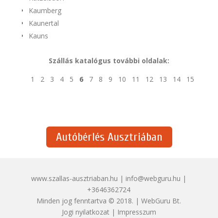
Kaumberg
Kaunertal
Kauns
Szállás katalógus további oldalak:
1
2
3
4
5
6
7
8
9
10
11
12
13
14
15
Autóbérlés Ausztriában
www.szallas-ausztriaban.hu | info@webguru.hu |
+3646362724
Minden jog fenntartva © 2018. | WebGuru Bt.
Jogi nyilatkozat
|
Impresszum