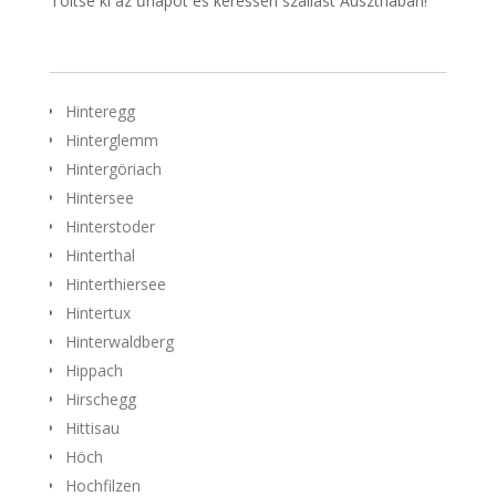
Töltse ki az űrlapot és keressen szállást Ausztriában!
Hinteregg
Hinterglemm
Hintergöriach
Hintersee
Hinterstoder
Hinterthal
Hinterthiersee
Hintertux
Hinterwaldberg
Hippach
Hirschegg
Hittisau
Höch
Hochfilzen