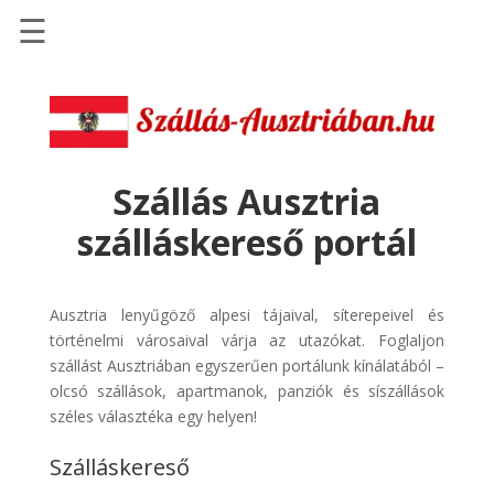
☰
Főoldal
Szállások
-
Szállásinfo.eu
Szállás Ausztria
Repülőjegy
szálláskereső portál
pénzvisszatérítéssel
Autóbérlés
-
Ausztria lenyűgöző alpesi tájaival, síterepeivel és
Discover
történelmi városaival várja az utazókat. Foglaljon
Cars
szállást Ausztriában egyszerűen portálunk kínálatából –
olcsó szállások, apartmanok, panziók és síszállások
Transzfer
széles választéka egy helyen!
-
Kiwi
Szálláskereső
Taxi