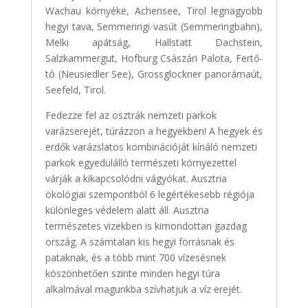
Wachau környéke, Achensee, Tirol legnagyobb
hegyi tava, Semmeringi vasút (Semmeringbahn),
Melki apátság, Hallstatt Dachstein,
Salzkammergut, Hofburg Császári Palota, Fertő-
tó (Neusiedler See), Grossglockner panorámaút,
Seefeld, Tirol.
Fedezze fel az osztrák nemzeti parkok
varázserejét, túrázzon a hegyekben! A hegyek és
erdők varázslatos kombinációját kínáló nemzeti
parkok egyedülálló természeti környezettel
várják a kikapcsolódni vágyókat. Ausztria
ökológiai szempontból 6 legértékesebb régiója
különleges védelem alatt áll. Ausztria
természetes vizekben is kimondottan gazdag
ország. A számtalan kis hegyi forrásnak és
pataknak, és a több mint 700 vízesésnek
köszönhetően szinte minden hegyi túra
alkalmával magunkba szívhatjuk a víz erejét.