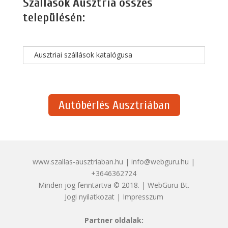
Szállások Ausztria összes
településén:
Ausztriai szállások katalógusa
Autóbérlés Ausztriában
www.szallas-ausztriaban.hu | info@webguru.hu |
+3646362724
Minden jog fenntartva © 2018. | WebGuru Bt.
Jogi nyilatkozat
|
Impresszum
Partner oldalak: