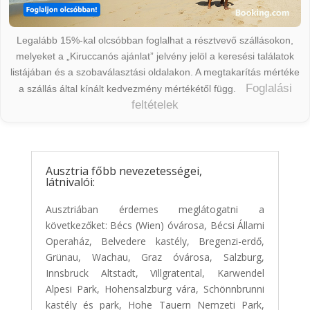
Legalább 15%-kal olcsóbban foglalhat a résztvevő szállásokon,
melyeket a „Kiruccanós ajánlat” jelvény jelöl a keresési találatok
listájában és a szobaválasztási oldalakon. A megtakarítás mértéke
Foglalási
a szállás által kínált kedvezmény mértékétől függ.
feltételek
Ausztria főbb nevezetességei,
látnivalói:
Ausztriában érdemes meglátogatni a
következőket: Bécs (Wien) óvárosa, Bécsi Állami
Operaház, Belvedere kastély, Bregenzi-erdő,
Grünau, Wachau, Graz óvárosa, Salzburg,
Innsbruck Altstadt, Villgratental, Karwendel
Alpesi Park, Hohensalzburg vára, Schönnbrunni
kastély és park, Hohe Tauern Nemzeti Park,