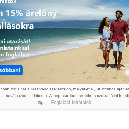
ban foglalhat a résztvevő szállásokon, melyeket a „Kiruccanós ajánlat” 
a szobaválasztási oldalakon. A megtakarítás mértéke a szállás által kín
Foglalási feltételek
függ.