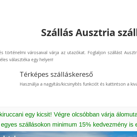
Szállás Ausztria szá
l és történelmi városaival várja az utazókat. Foglaljon szállást Ausz
éles választéka egy helyen!
Térképes szálláskereső
Használja a nagyítás/kicsinyítés funkciót és kattintson a kivá
 kiruccani egy kicsit! Végre olcsóbban várja álomut
: egyes szállásokon minimum 15% kedvezmény is e