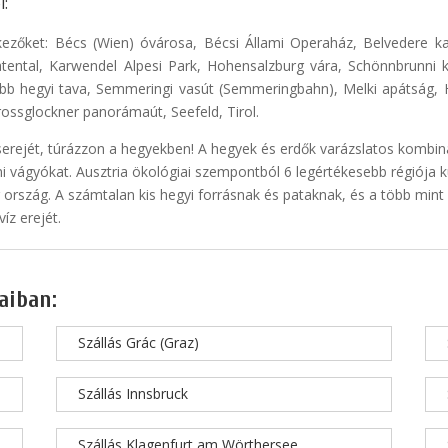
i:
ezőket: Bécs (Wien) óvárosa, Bécsi Állami Operaház, Belvedere ka
gratental, Karwendel Alpesi Park, Hohensalzburg vára, Schönnbrunn
bb hegyi tava, Semmeringi vasút (Semmeringbahn), Melki apátság, H
rossglockner panorámaút, Seefeld, Tirol.
serejét, túrázzon a hegyekben! A hegyek és erdők varázslatos kombiná
i vágyókat. Ausztria ökológiai szempontból 6 legértékesebb régiója kü
ország. A számtalan kis hegyi forrásnak és pataknak, és a több min
íz erejét.
aiban:
Szállás Grác (Graz)
Szállás Innsbruck
Szállás Klagenfurt am Wörthersee