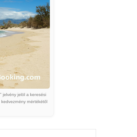
jelvény jelöl a keresési
ált kedvezmény mértékétől