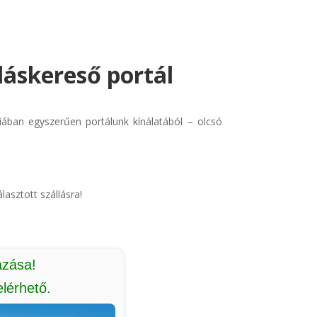
lláskereső portál
triában egyszerűen portálunk kínálatából – olcsó
lasztott szállásra!
azása!
lérhető.