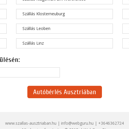
Szállás Klosterneuburg
Szállás Leoben
Szállás Linz
ülésén:
Autóbérlés Ausztriában
www.szallas-ausztriaban.hu | info@webguru.hu | +3646362724