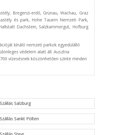
stély, Bregenzi-erdő, Grünau, Wachau, Graz
i kastély és park, Hohe Tauern Nemzeti Park,
allstatt Dachstein, Salzkammergut, Hofburg
cióját kínáló nemzeti parkok egyedülálló
lönleges védelem alatt áll. Ausztria
t 700 vízesésnek köszönhetően szinte minden
Szállás Salzburg
Szállás Sankt Pölten
Szállás Steyr