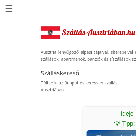
☰
Főoldal
Szállások
-
Szállásinfo.eu
Ausztria lenyűgöző alpesi tájaival, síterepeive
szállások, apartmanok, panziók és síszállások sz
Repülőjegy
pénzvisszatérítéssel
Szálláskereső
Autóbérlés
Töltse ki az űrlapot és keressen szállást
-
Ausztriában!
Discover
Cars
Transzfer
Ideje
-
💡 Tipp
Kiwi
Taxi