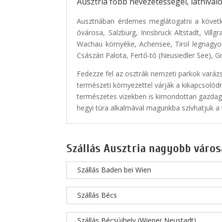
Ausztria főbb nevezetességei, látnivaló
Ausztriában érdemes meglátogatni a követk
óvárosa, Salzburg, Innsbruck Altstadt, Vill
Wachau környéke, Achensee, Tirol legnagyo
Császári Palota, Fertő-tó (Neusiedler See), G
Fedezze fel az osztrák nemzeti parkok varáz
természeti környezettel várják a kikapcsolódn
természetes vizekben is kimondottan gazdag 
hegyi túra alkalmával magunkba szívhatjuk a v
Szállás Ausztria nagyobb város
Szállás Baden bei Wien
Szállás Bécs
Szállás Bécsújhely (Wiener Neustadt)