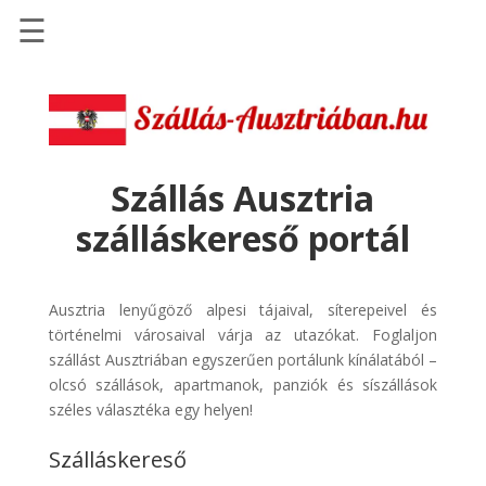
☰
Főoldal
Szállások
-
Szállásinfo.eu
Szállás Ausztria
Repülőjegy
szálláskereső portál
pénzvisszatérítéssel
Autóbérlés
-
Ausztria lenyűgöző alpesi tájaival, síterepeivel és
Discover
történelmi városaival várja az utazókat. Foglaljon
Cars
szállást Ausztriában egyszerűen portálunk kínálatából –
olcsó szállások, apartmanok, panziók és síszállások
Transzfer
széles választéka egy helyen!
-
Kiwi
Szálláskereső
Taxi