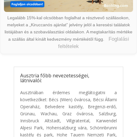
Legalább 15%-kal olcsóbban foglalhat a résztvevő szállásokon,
melyeket a „Kiruccanós ajánlat” jelvény jelöl a keresési találatok
listájában és a szobaválasztási oldalakon. A megtakarítás mértéke
Foglalási
a szállás által kínált kedvezmény mértékétől függ.
feltételek
Ausztria főbb nevezetességei,
látnivalói:
Ausztriában érdemes meglátogatni a
következőket: Bécs (Wien) óvárosa, Bécsi Állami
Operaház, Belvedere kastély, Bregenzi-erdő,
Grünau, Wachau, Graz óvárosa, Salzburg,
Innsbruck Altstadt, Villgratental, Karwendel
Alpesi Park, Hohensalzburg vára, Schönnbrunni
kastély és park, Hohe Tauern Nemzeti Park,