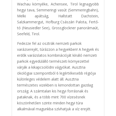
Wachau környéke, Achensee, Tirol legnagyobb
hegyi tava, Semmeringi vasút (Semmeringbahn),
Melki apátság, Hallstatt Dachstein,
Salzkammergut, Hofburg Császári Palota, Fertő-
tó (Neusiedler See), Grossglockner panorámaút,
Seefeld, Tirol.
Fedezze fel az osztrák nemzeti parkok
varázserejét, túrázzon a hegyekben! A hegyek és
erdők varázslatos kombinációját kínáló nemzeti
parkok egyedülálló természeti környezettel
várják a kikapcsolódni vágyókat. Ausztria
ökológiai szempontból 6 legértékesebb régiója
különleges védelem alatt áll. Ausztria
természetes vizekben is kimondottan gazdag
ország. A számtalan kis hegyi forrásnak és
pataknak, és a több mint 700 vízesésnek
köszönhetően szinte minden hegyi túra
alkalmával magunkba szívhatjuk a víz erejét.