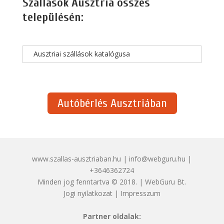
Szállások Ausztria összes
településén:
Ausztriai szállások katalógusa
Autóbérlés Ausztriában
www.szallas-ausztriaban.hu | info@webguru.hu |
+3646362724
Minden jog fenntartva © 2018. | WebGuru Bt.
Jogi nyilatkozat
|
Impresszum
Partner oldalak: